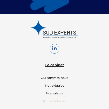
MARSEILLE
305 A, avenue
du Prado
13008 Marseille
contact@sudexperts.com
04 96 17 66 66
Le cabinet
Qui sommes-nous
Notre équipe
Nos valeurs
Nous contacter