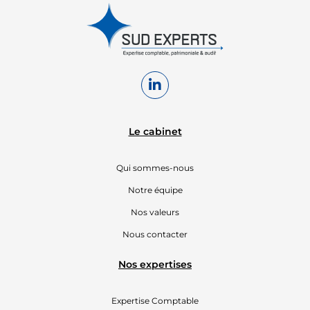
MARSEILLE
305 A, avenue
du Prado
13008 Marseille
contact@sudexperts.com
04 96 17 66 66
Le cabinet
Qui sommes-nous
Notre équipe
Nos valeurs
Nous contacter
Nos expertises
Expertise Comptable