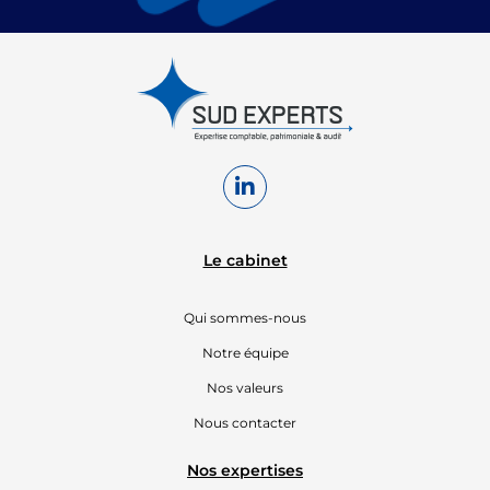
MARSEILLE
305 A, avenue
du Prado
13008 Marseille
contact@sudexperts.com
04 96 17 66 66
Le cabinet
Qui sommes-nous
Notre équipe
Nos valeurs
Nous contacter
Nos expertises